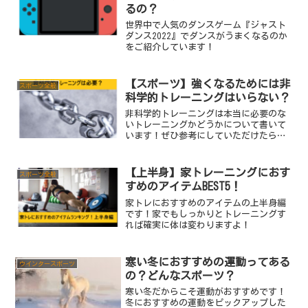
るの？
世界中で人気のダンスゲーム『ジャスト
ダンス2022』でダンスがうまくなるのか
をご紹介しています！
【スポーツ】強くなるためには非
スポーツ全般
科学的トレーニングはいらない？
非科学的トレーニングは本当に必要のな
いトレーニングかどうかについて書いて
います！ぜひ参考にしていただけたらと
思います。
【上半身】家トレーニングにおす
スポーツ全般
すめのアイテムBEST5！
家トレにおすすめのアイテムの上半身編
です！家でもしっかりとトレーニングす
れば確実に体は変わりますよ！
寒い冬におすすめの運動ってある
ウインタースポーツ
の？どんなスポーツ？
寒い冬だからこそ運動がおすすめです！
冬におすすめの運動をピックアップした