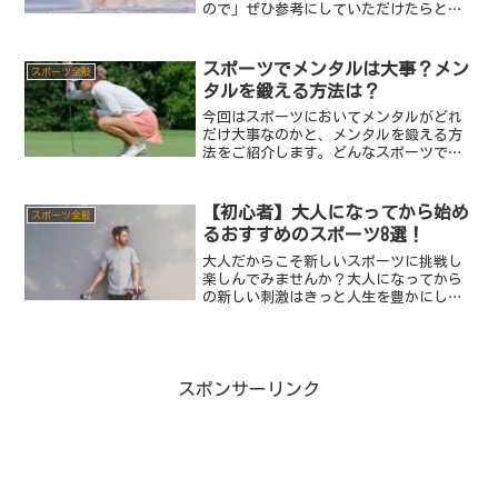
ので」ぜひ参考にしていただけたらと思
います！
スポーツでメンタルは大事？メン
スポーツ全般
タルを鍛える方法は？
今回はスポーツにおいてメンタルがどれ
だけ大事なのかと、メンタルを鍛える方
法をご紹介します。どんなスポーツでも
上手になりたい、誰にも負けたくないと
思うと運動能力や技術の他にメンタル面
での強さも絶対に必要です。そこでスポ
【初心者】大人になってから始め
スポーツ全般
ーツでのメンタルの重要性...
るおすすめのスポーツ8選！
大人だからこそ新しいスポーツに挑戦し
楽しんでみませんか？大人になってから
の新しい刺激はきっと人生を豊かにして
くれますよ！メジャーどころからマイナ
ーなスポーツまで幅広くピックアップし
たのでぜひご覧ください！
スポンサーリンク