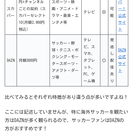
円+チャンネル
スポーツ・映
パ
スカ
ごとの契約（ス
画・アニメ・ド
可
ー！
テレビ
◎
パー
カパーセレクト
ラマ・音楽・エ
能
公式
10(月額2,860円
ンタメ等
サイ
税込）
ト
テレ
見
サッカー・野
ビ、ス
逃
球・テニス・ボ
DAZN
マホ、
し
クシング・モー
公式
DAZN
月額3000円
タブレ
〇
配
タースポーツ・
サイ
ット、
信
アメフト・ダー
ト
PC、ゲ
あ
ツ等
ーム機
り
比べてみるとそれぞれ特徴があり違う点が多いですよね！
ここには記述していませんが、特に海外サッカーを観たい
方はDAZNが多く観られるので、サッカーファンはDAZNの
方がおすすめです！