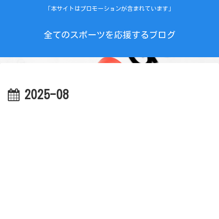
「本サイトはプロモーションが含まれています」
全てのスポーツを応援するブログ
2025-08