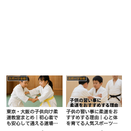
スポーツ全般
スポーツ全般
東京・大阪の子供向け柔
子供の習い事に柔道をお
道教室まとめ｜初心者で
すすめする理由｜心と体
も安心して通える道場を
を育てる人気スポーツ
紹介
【東京・大阪でも注目】