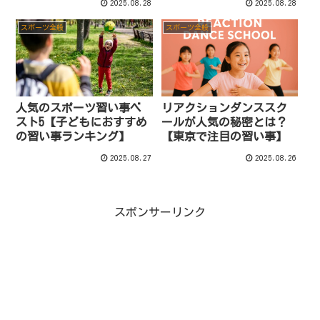
2025.08.28
2025.08.28
スポーツ全般
スポーツ全般
人気のスポーツ習い事ベ
リアクションダンススク
スト5【子どもにおすすめ
ールが人気の秘密とは？
の習い事ランキング】
【東京で注目の習い事】
2025.08.27
2025.08.26
スポンサーリンク