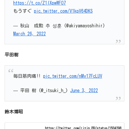
https://t.co/Z1IXpwWFO7
もうすぐ
pic.twitter.com/V1kpV64DKS
— 秋山 成勲 추 성훈 (@akiyamayoshihir)
March 26, 2022
平田樹
毎日筋肉痛‼︎
pic.twitter.com/nMv17FcLUV
— 平田 樹 (@_itsuki_h_)
June 3, 2022
鈴木博昭
https://twitter.com/rizin_PR/status/1504298