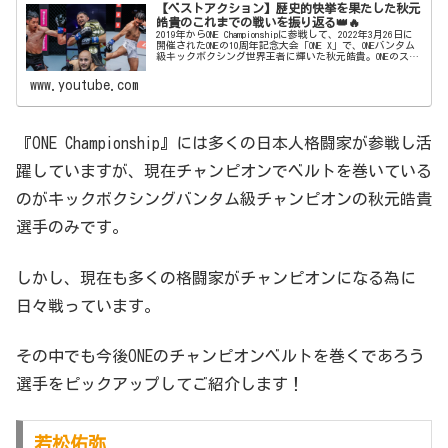
【ベストアクション】歴史的快挙を果たした秋元
皓貴のこれまでの戦いを振り返る👑🔥
2019年からONE Championshipに参戦して、2022年3月26日に
開催されたONEの10周年記念大会「ONE X」で、ONEバンタム
級キックボクシング世界王者に輝いた秋元皓貴。ONEのスー
パーシリーズ（立ち技部門）で、日本人初...
www.youtube.com
『ONE Championship』には多くの日本人格闘家が参戦し活
躍していますが、現在チャンピオンでベルトを巻いている
のがキックボクシングバンタム級チャンピオンの秋元皓貴
選手のみです。
しかし、現在も多くの格闘家がチャンピオンになる為に
日々戦っています。
その中でも今後ONEのチャンピオンベルトを巻くであろう
選手をピックアップしてご紹介します！
若松佑弥