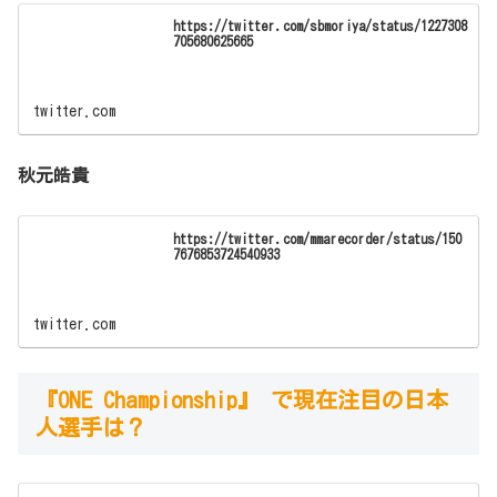
https://twitter.com/sbmoriya/status/1227308
705680625665
twitter.com
秋元皓貴
https://twitter.com/mmarecorder/status/150
7676853724540933
twitter.com
『ONE Championship』 で現在注目の日本
人選手は？