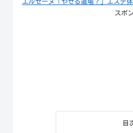
エルセーヌ「やせる道場？」エステ体
スポ
目