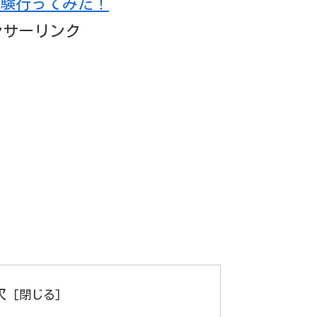
験行ってみた！
ンサーリンク
次