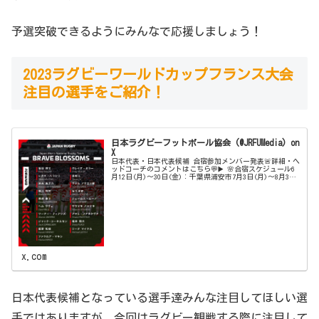
予選突破できるようにみんなで応援しましょう！
2023ラグビーワールドカップフランス大会
注目の選手をご紹介！
日本ラグビーフットボール協会 (@JRFUMedia) on
X
日本代表・日本代表候補 合宿参加メンバー発表🚨詳細・ヘ
ッドコーチのコメントはこちら💬▶️ 🌸合宿スケジュール6
月12日(月)〜30日(金)：千葉県浦安市7月3日(月)～8月3日
(木)：宮崎県宮崎市🌸試合スケジュールリポビタンＤチャ
レンジカッ...
x.com
日本代表候補となっている選手達みんな注目してほしい選
手ではありますが、今回はラグビー観戦する際に注目して