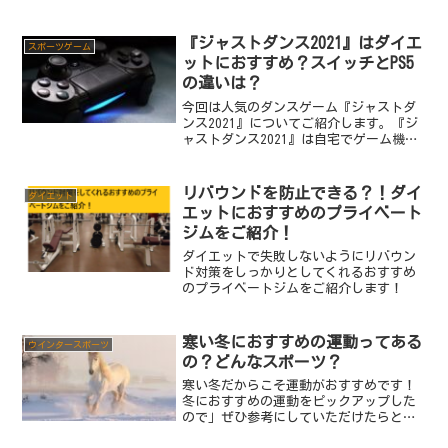
『ジャストダンス2021』はダイエ
スポーツゲーム
ットにおすすめ？スイッチとPS5
の違いは？
今回は人気のダンスゲーム『ジャストダ
ンス2021』についてご紹介します。『ジ
ャストダンス2021』は自宅でゲーム機を
使用してダンスができるという人気のゲ
ームなのですが、『ジャストダンス
2021』はニンテンドースイッチやPS4・
リバウンドを防止できる？！ダイ
ダイエット
PS5・XBO...
エットにおすすめのプライベート
ジムをご紹介！
ダイエットで失敗しないようにリバウン
ド対策をしっかりとしてくれるおすすめ
のプライベートジムをご紹介します！
寒い冬におすすめの運動ってある
ウインタースポーツ
の？どんなスポーツ？
寒い冬だからこそ運動がおすすめです！
冬におすすめの運動をピックアップした
ので」ぜひ参考にしていただけたらと思
います！