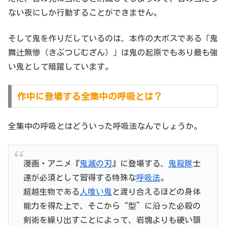
ない夜にしか行動することができません。
そして鬼を作りだしているのは、本作の大ボスである「鬼
舞辻無惨（きぶつじむざん）」は鬼の起原でもあり最も強
い鬼として暗躍しています。
作中に登場する全集中の呼吸とは？
全集中の呼吸とはどういった呼吸法なんでしょうか。
漫画・アニメ『
鬼滅の刃
』に登場する、
鬼殺隊
士
達が必須として習得する特殊な
呼吸法
。
超越生物である
人喰い鬼
と渡り合えるほどの身体
能力を得た上で、そこから“型”に沿った必殺の
剣術を繰り出すことによって、岩塊よりも硬い頸