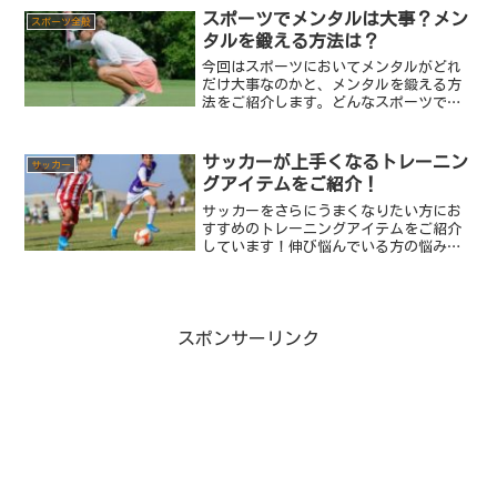
スポーツでメンタルは大事？メン
スポーツ全般
タルを鍛える方法は？
今回はスポーツにおいてメンタルがどれ
だけ大事なのかと、メンタルを鍛える方
法をご紹介します。どんなスポーツでも
上手になりたい、誰にも負けたくないと
思うと運動能力や技術の他にメンタル面
での強さも絶対に必要です。そこでスポ
サッカーが上手くなるトレーニン
サッカー
ーツでのメンタルの重要性...
グアイテムをご紹介！
サッカーをさらにうまくなりたい方にお
すすめのトレーニングアイテムをご紹介
しています！伸び悩んでいる方の悩みは
こちらを参考にしてみてください！
スポンサーリンク